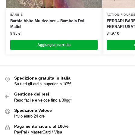
BARBIE
ACTION FIGURE
Barbie Abito Multicolore – Bambola Doll
FERRARI BARB
Mattel
FERRARI USA
9,95
€
34,97
€
Aggiungi al carrello
Spedizione gratuita in Italia
Su tutti gli ordini superiori a 105€
Gestione dei resi
Reso facile e veloce fino a 30gg*
Spedizione Veloce
Invio entro 24 ore
Pagamento sicuro al 100%
PayPal / MasterCard / Visa