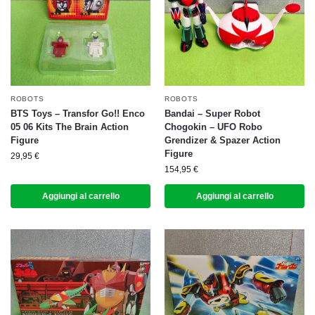
ROBOTS
ROBOTS
BTS Toys – Transfor Go!! Enco
Bandai – Super Robot
05 06 Kits The Brain Action
Chogokin – UFO Robo
Figure
Grendizer & Spazer Action
Figure
29,95
€
154,95
€
Aggiungi al carrello
Aggiungi al carrello