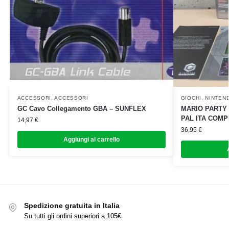
ACCESSORI
,
ACCESSORI
GIOCHI
,
NINTEN
GC Cavo Collegamento GBA – SUNFLEX
MARIO PARTY 
PAL ITA COM
14,97
€
36,95
€
Aggiungi al carrello
Spedizione gratuita in Italia
Su tutti gli ordini superiori a 105€