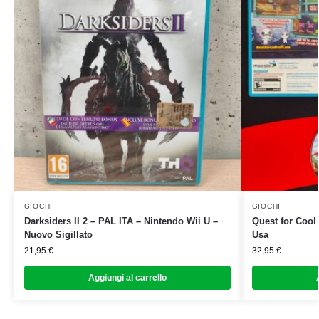
GIOCHI
GIOCHI
Darksiders II 2 – PAL ITA – Nintendo Wii U –
Quest for Cool
Nuovo Sigillato
Usa
21,95
€
32,95
€
Aggiungi al carrello