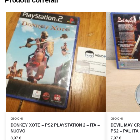
Prodotti correlati
GIOCHI
GIOCHI
DONKEY XOTE – PS2 PLAYSTATION 2 – ITA –
DEVIL MAY CR
NUOVO
PS2 – PAL ITA
8,97
€
7,97
€