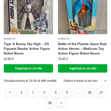
ROBOTS
ROBOTS
Tiger & Bunny Sky High – SH
Battle of the Planets Jason Real
Figuarts Bandai Action Figure
Action Heroes – Medicom Toy
Robot Nuovo
Action Figure Robot Nuovo
29,95
€
79,95
€
Aggiungi al carrello
Aggiungi al carrello
Visualizzazione di 19-36 di 488 risultati
1
2
3
4
5
…
26
27
28