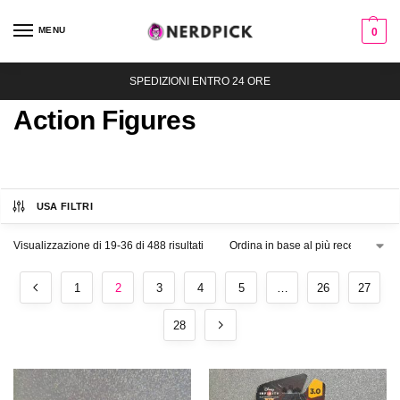
MENU
0
SPEDIZIONI ENTRO 24 ORE
Action Figures
USA FILTRI
Visualizzazione di 19-36 di 488 risultati
1
2
3
4
5
…
26
27
28