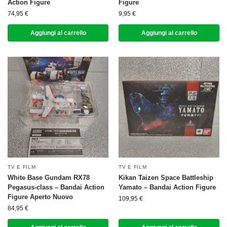
Action Figure
Figure
74,95
€
9,95
€
Aggiungi al carrello
Aggiungi al carrello
TV E FILM
TV E FILM
White Base Gundam RX78
Kikan Taizen Space Battleship
Pegasus-class – Bandai Action
Yamato – Bandai Action Figure
Figure Aperto Nuovo
109,95
€
84,95
€