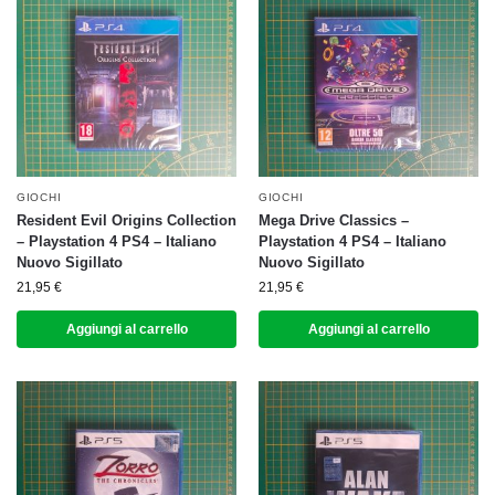
GIOCHI
GIOCHI
Resident Evil Origins Collection
Mega Drive Classics –
– Playstation 4 PS4 – Italiano
Playstation 4 PS4 – Italiano
Nuovo Sigillato
Nuovo Sigillato
21,95
€
21,95
€
Aggiungi al carrello
Aggiungi al carrello