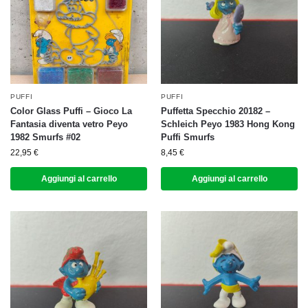
PUFFI
PUFFI
Color Glass Puffi – Gioco La
Puffetta Specchio 20182 –
Fantasia diventa vetro Peyo
Schleich Peyo 1983 Hong Kong
1982 Smurfs #02
Puffi Smurfs
22,95
€
8,45
€
Aggiungi al carrello
Aggiungi al carrello