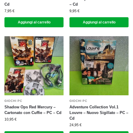
Cd
– Cd
7,95
€
9,95
€
Aggiungi al carrello
Aggiungi al carrello
GIOCHI PC
GIOCHI PC
Shadow Ops Red Mercury –
Adventure Collection Vol.1
Cartonato con Cuffie – PC – Cd
Louvre – Nuovo Sigillato – PC –
Cd
10,95
€
24,95
€