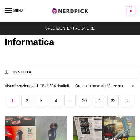
MENU
0
SPEDIZIONI ENTRO 24 ORE
Informatica
USA FILTRI
Visualizzazione di 1-18 di 384 risultati
1
2
3
4
…
20
21
22